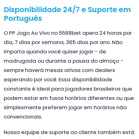
Disponibilidade 24/7 e Suporte em
Português
O PP Jogo Ao Vivo no 5588bet opera 24 horas por
dia, 7 dias por semana, 365 dias por ano. Não
importa quando você quiser jogar - de
madrugada ou durante a pausa do almoço -
sempre haverá mesas ativas com dealers
esperando por você. Essa disponibilidade
constante é ideal para jogadores brasileiros que
podem estar em fusos horários diferentes ou que
simplesmente preferem jogar em horários não
convencionais.
Nossa equipe de suporte ao cliente também está