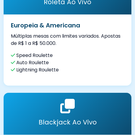
Roleta Ao Vivo
Europeia & Americana
Múltiplas mesas com limites variados. Apostas
de R$ 1 a R$ 50.000.
Speed Roulette
Auto Roulette
Lightning Roulette
Blackjack Ao Vivo