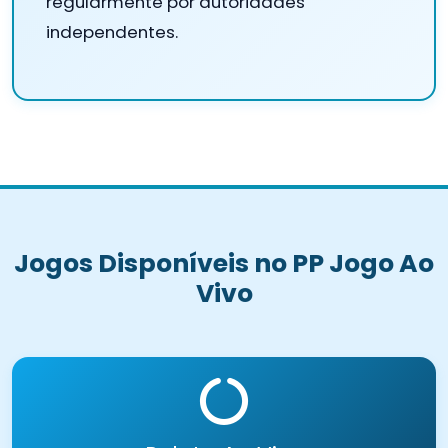
regularmente por autoridades
independentes.
Jogos Disponíveis no PP Jogo Ao
Vivo