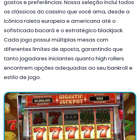
gostos e preferências. Nossa seleção inclui todos
os clássicos do cassino que você ama, desde a
icônica roleta europeia e americana até o
sofisticado bacará e o estratégico blackjack.
Cada jogo possui múltiplas mesas com
diferentes limites de aposta, garantindo que
tanto jogadores iniciantes quanto high rollers
encontrem opções adequadas ao seu bankroll e
estilo de jogo.