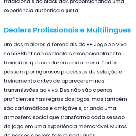
tradicionais do blackjack, proporcionando uma
experiência autêntica e justa.
Dealers Profissionais e Multilíngues
Um dos maiores diferenciais do PP Jogo Ao Vivo
no 5588bet são os dealers excepcionalmente
treinados que conduzem cada mesa. Todos
passam por rigorosos processos de seleção e
treinamento antes de aparecerem nas
transmissões ao vivo. Eles não são apenas
proficientes nas regras dos jogos, mas também
são carismáticos e amigáveis, criando uma
atmosfera social que transforma cada sessão
de jogo em uma experiência memorável. Muitos
de nossos dealers falam português