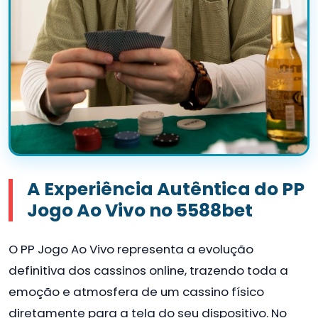
A Experiência Autêntica do PP
Jogo Ao Vivo no 5588bet
O PP Jogo Ao Vivo representa a evolução
definitiva dos cassinos online, trazendo toda a
emoção e atmosfera de um cassino físico
diretamente para a tela do seu dispositivo. No