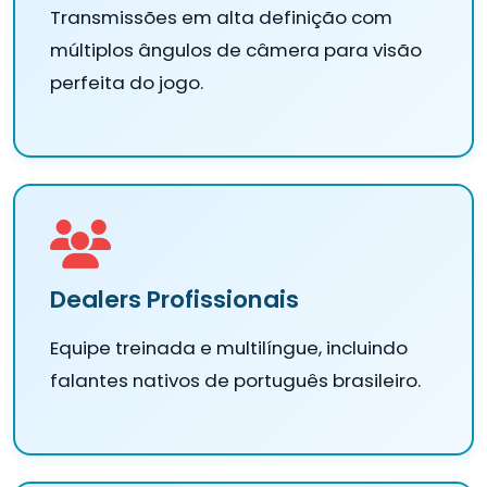
Transmissões em alta definição com
múltiplos ângulos de câmera para visão
perfeita do jogo.
Dealers Profissionais
Equipe treinada e multilíngue, incluindo
falantes nativos de português brasileiro.