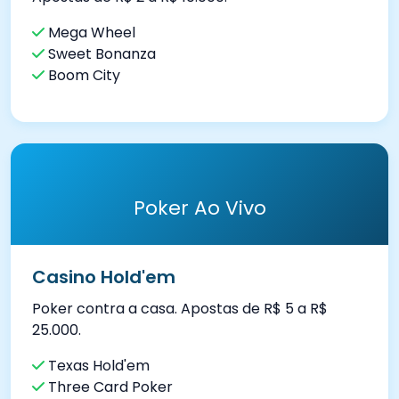
Mega Wheel
Sweet Bonanza
Boom City
Poker Ao Vivo
Casino Hold'em
Poker contra a casa. Apostas de R$ 5 a R$
25.000.
Texas Hold'em
Three Card Poker