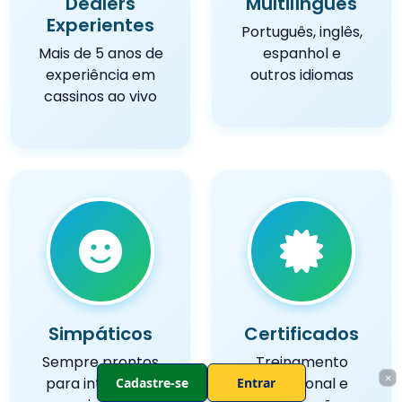
Dealers
Multilíngues
Experientes
Português, inglês,
Mais de 5 anos de
espanhol e
experiência em
outros idiomas
cassinos ao vivo
Simpáticos
Certificados
Sempre prontos
Treinamento
×
para interagir e
profissional e
Cadastre-se
Entrar