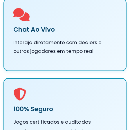
Chat Ao Vivo
Interaja diretamente com dealers e
outros jogadores em tempo real.
100% Seguro
Jogos certificados e auditados