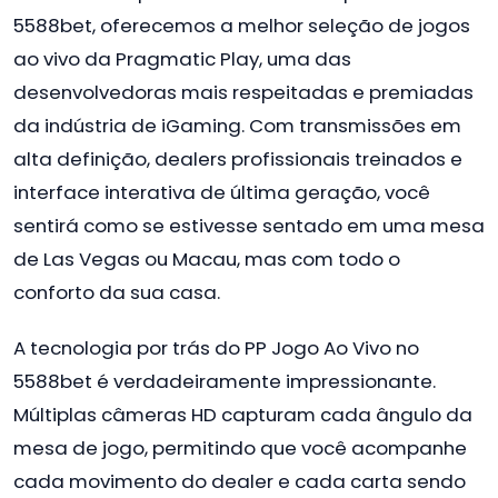
5588bet, oferecemos a melhor seleção de jogos
ao vivo da Pragmatic Play, uma das
desenvolvedoras mais respeitadas e premiadas
da indústria de iGaming. Com transmissões em
alta definição, dealers profissionais treinados e
interface interativa de última geração, você
sentirá como se estivesse sentado em uma mesa
de Las Vegas ou Macau, mas com todo o
conforto da sua casa.
A tecnologia por trás do PP Jogo Ao Vivo no
5588bet é verdadeiramente impressionante.
Múltiplas câmeras HD capturam cada ângulo da
mesa de jogo, permitindo que você acompanhe
cada movimento do dealer e cada carta sendo