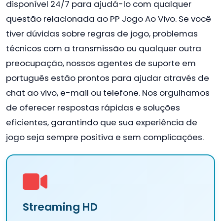
disponível 24/7 para ajudá-lo com qualquer
questão relacionada ao PP Jogo Ao Vivo. Se você
tiver dúvidas sobre regras de jogo, problemas
técnicos com a transmissão ou qualquer outra
preocupação, nossos agentes de suporte em
português estão prontos para ajudar através de
chat ao vivo, e-mail ou telefone. Nos orgulhamos
de oferecer respostas rápidas e soluções
eficientes, garantindo que sua experiência de
jogo seja sempre positiva e sem complicações.
Streaming HD