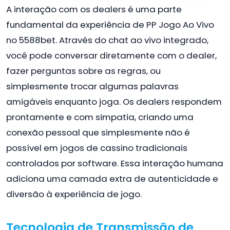
A interação com os dealers é uma parte
fundamental da experiência de PP Jogo Ao Vivo
no 5588bet. Através do chat ao vivo integrado,
você pode conversar diretamente com o dealer,
fazer perguntas sobre as regras, ou
simplesmente trocar algumas palavras
amigáveis enquanto joga. Os dealers respondem
prontamente e com simpatia, criando uma
conexão pessoal que simplesmente não é
possível em jogos de cassino tradicionais
controlados por software. Essa interação humana
adiciona uma camada extra de autenticidade e
diversão à experiência de jogo.
Tecnologia de Transmissão de