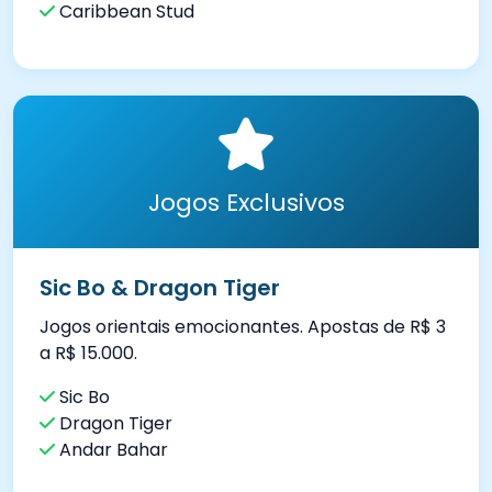
Caribbean Stud
Jogos Exclusivos
Sic Bo & Dragon Tiger
Jogos orientais emocionantes. Apostas de R$ 3
a R$ 15.000.
Sic Bo
Dragon Tiger
Andar Bahar